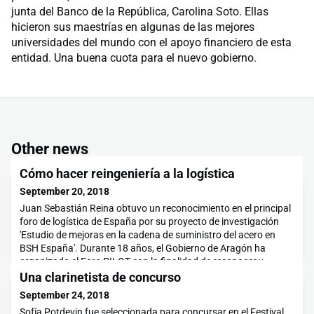
junta del Banco de la República, Carolina Soto. Ellas
hicieron sus maestrías en algunas de las mejores
universidades del mundo con el apoyo financiero de esta
entidad. Una buena cuota para el nuevo gobierno.
Other news
Cómo hacer reingeniería a la logística
September 20, 2018
Juan Sebastián Reina obtuvo un reconocimiento en el principal
foro de logística de España por su proyecto de investigación
'Estudio de mejoras en la cadena de suministro del acero en
BSH España'. Durante 18 años, el Gobierno de Aragón ha
organizado el Foro PILOT con la finalidad de reconocer y
valorar de manera diferencial a aquellas empresas y proyectos
Una clarinetista de concurso
que demuestran un alto nivel de gestión en
September 24, 2018
Sofía Potdevin fue seleccionada para concursar en el Festival